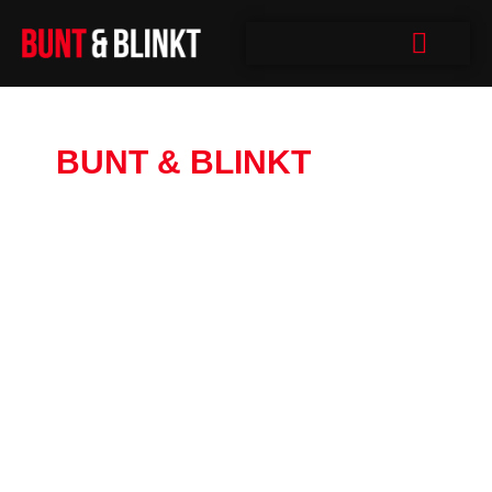
BUNT & BLINKT
Wirksamer Videokram. Image-/Recruitingfilme,
Kurzvideos Und So. Werbung Halt.
Wirksamer Videokram. Image-/Recruitingfilme,
Kurzvideos oder auch Youtube-Formate und so.
Im Grunde machen wir, dass es Bunt ist und
Blinkt. Dabei muss es aber nicht Bunt sein und
Blinken. Wir meinen damit eher, dass es modern
ist, auffällt, fesselt UND authentisch ist.
Authentizität ist dabei das allerwichtigste! Die
Königsdisziplin. Und das kriegen wir hin. 🙂